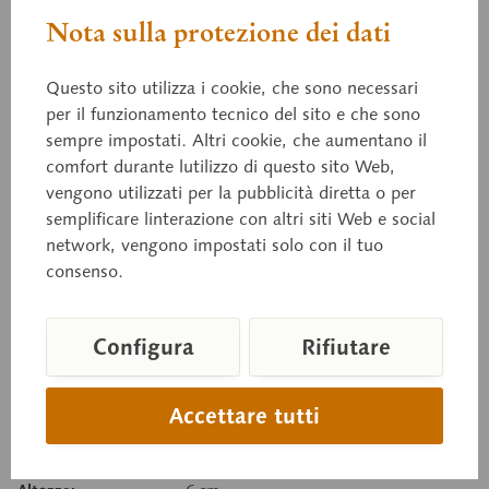
Nota sulla protezione dei dati
ZoS 1026
Anguis f. fragilis
Questo sito utilizza i cookie, che sono necessari
per il funzionamento tecnico del sito e che sono
sempre impostati. Altri cookie, che aumentano il
in SOMSO-Plast®.
comfort durante lutilizzo di questo sito Web,
vengono utilizzati per la pubblicità diretta o per
semplificare linterazione con altri siti Web e social
Prezzo su richiesta
network, vengono impostati solo con il tuo
consenso.
Tempi di consegna su richiesta
Carello della richiesta
Configura
Rifiutare
Ricorda
Consiglia
Accettare tutti
Numero articolo:
ZoS 1026
Peso (Kg):
0.14 kg