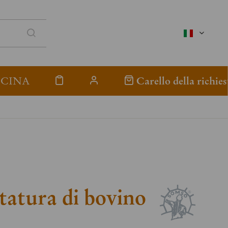
italienisc
ICINA
Carello della richies
atura di bovino