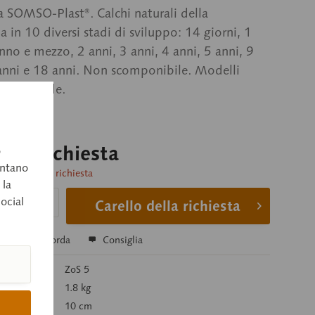
ca SOMSO-Plast®. Calchi naturali della
 in 10 diversi stadi di sviluppo: 14 giorni, 1
nno e mezzo, 2 anni, 3 anni, 4 anni, 5 anni, 9
anni e 18 anni. Non scomponibile. Modelli
u base verde.
o su richiesta
o
entano
consegna su richiesta
 la
social
Carello della richiesta
a
Ricorda
Consiglia
colo:
ZoS 5
1.8 kg
10 cm