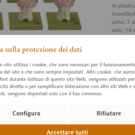
In plasti
mandibola
anno, 1 a
anni, 14 
singoli s
 sulla protezione dei dati
Prezz
 sito utilizza i cookie, che sono necessari per il funzionament
o del sito e che sono sempre impostati. Altri cookie, che aum
Tempi di 
fort durante lutilizzo di questo sito Web, vengono utilizzati per
cità diretta o per semplificare linterazione con altri siti Web e 
rk, vengono impostati solo con il tuo consenso.
Confront
Configura
Rifiutare
Numero arti
Peso (Kg):
Accettare tutti
Altezza: