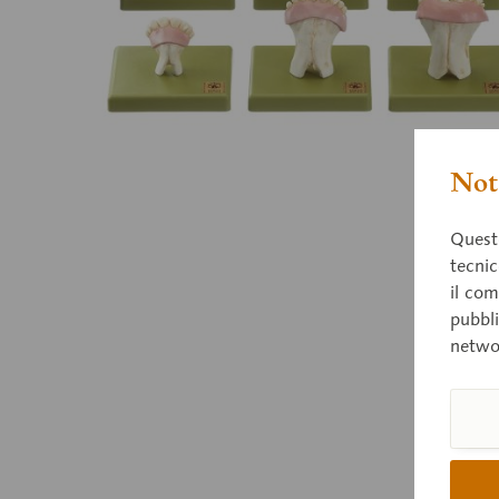
Nota
Questo
tecnic
il com
pubbli
netwo