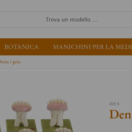
BOTANICA
MANICHINI PER LA MED
Testa / gola
ZoS 5
Dent