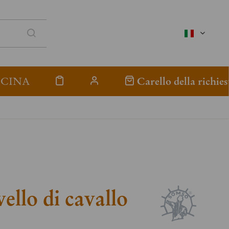
italienisc
ICINA
Carello della richies
ello di cavallo