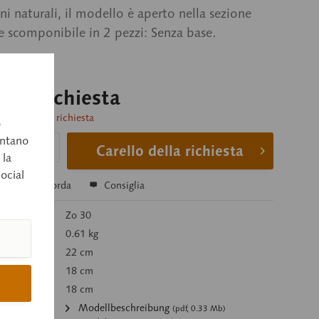
i naturali, il modello è aperto nella sezione
 scomponibile in 2 pezzi: Senza base.
o su richiesta
consegna su richiesta
o
entano
Carello della richiesta
 la
social
a
Ricorda
Consiglia
colo:
Zo 30
0.61 kg
22 cm
18 cm
18 cm
:
Modellbeschreibung
(pdf, 0.33 Mb)