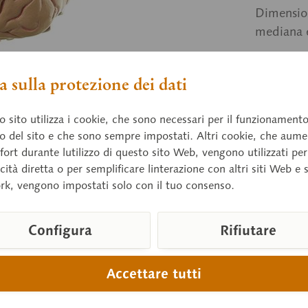
Dimension
mediana e
 sulla protezione dei dati
Prezz
Tempi di 
 sito utilizza i cookie, che sono necessari per il funzionament
o del sito e che sono sempre impostati. Altri cookie, che aum
fort durante lutilizzo di questo sito Web, vengono utilizzati per
cità diretta o per semplificare linterazione con altri siti Web e 
Confront
rk, vengono impostati solo con il tuo consenso.
Numero arti
Peso (Kg):
Configura
Rifiutare
Altezza:
Larghezza:
Accettare tutti
Lunghezza:
Downloads