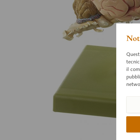
Nota
Questo
tecnic
il com
pubbli
netwo