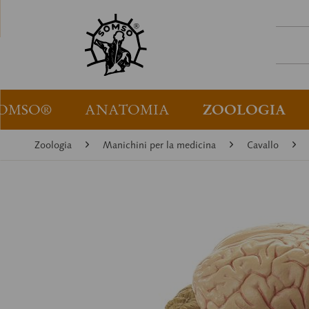
OMSO®
ANATOMIA
ZOOLOGIA
Zoologia
Manichini per la medicina
Cavallo