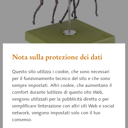
Nota sulla protezione dei dati
Questo sito utilizza i cookie, che sono necessari
per il funzionamento tecnico del sito e che sono
ZoS 49/31
sempre impostati. Altri cookie, che aumentano il
Mosca
comfort durante lutilizzo di questo sito Web,
vengono utilizzati per la pubblicità diretta o per
semplificare linterazione con altri siti Web e social
Musca domestica, secondo il Dr. E. Schicha, in
network, vengono impostati solo con il tuo
consenso.
plastica SOMSO-Plast®. Ingrandimento in scala
1:30 ca. Non scomponibile. Su stand con base.