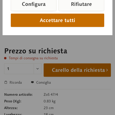
Modello di cervello di ape
Configura
Rifiutare
Accettare tutti
Apis mellifica, ingrandita 50x., in plastica SOMSO-
Plast®.
Prezzo su richiesta
Tempi di consegna su richiesta
Carello della richiesta
Ricorda
Consiglia
Numero articolo:
ZoS 47/4
Peso (Kg):
0.83 kg
Altezza:
23 cm
Larghezza:
18 cm