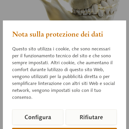
Nota sulla protezione dei dati
Questo sito utilizza i cookie, che sono necessari
ZoS 53/2
per il funzionamento tecnico del sito e che sono
Cranio di scimpanze
sempre impostati. Altri cookie, che aumentano il
comfort durante lutilizzo di questo sito Web,
vengono utilizzati per la pubblicità diretta o per
semplificare linterazione con altri siti Web e social
Pan tr. troglodytes, femmina, calco naturale, in
network, vengono impostati solo con il tuo
plastica SOMSO-Plast®. Mandibola mobile e
consenso.
staccabile.
Configura
Rifiutare
Prezzo su richiesta