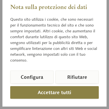
Nota sulla protezione dei dati
Questo sito utilizza i cookie, che sono necessari
per il funzionamento tecnico del sito e che sono
sempre impostati. Altri cookie, che aumentano il
03/107
comfort durante lutilizzo di questo sito Web,
Graue Herbstrenette
vengono utilizzati per la pubblicità diretta o per
semplificare linterazione con altri siti Web e social
network, vengono impostati solo con il tuo
Dimensioni naturali
consenso.
Configura
Rifiutare
Prezzo su richiesta
Tempi di consegna su richiesta
Accettare tutti
Carello della richiesta