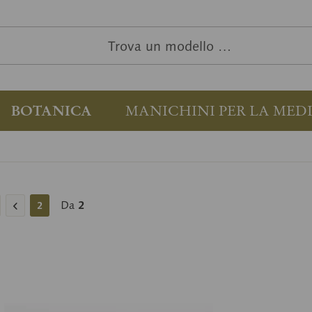
BOTANICA
MANICHINI PER LA MED
Da
2
2