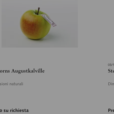
03/
orns Augustkalville
St
ioni naturali
Dim
o su richiesta
Pr