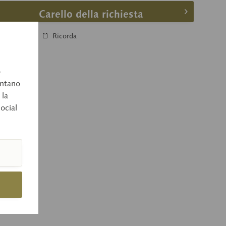
Carello della richiesta
Confronta
Ricorda
o
entano
 la
social