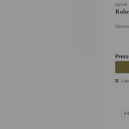
03/114
Ruhm
Dimens
Prezz
Conf