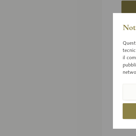
Conf
Nota
Questo
tecnic
il com
pubbli
netwo