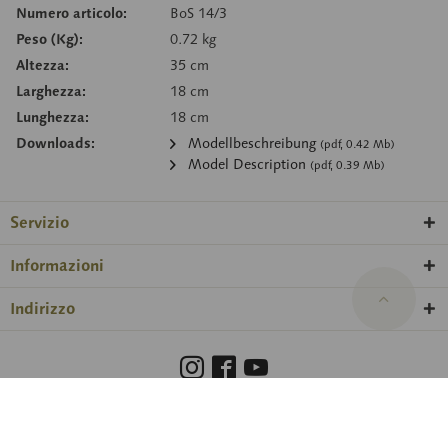
Numero articolo:
BoS 14/3
Peso (Kg):
0.72 kg
Altezza:
35 cm
Larghezza:
18 cm
Lunghezza:
18 cm
Downloads:
Modellbeschreibung
(pdf, 0.42 Mb)
Model Description
(pdf, 0.39 Mb)
Servizio
Informazioni
Indirizzo
Barrierefreiheit
Hinweisgeberschutzgesetz
Informazione legale
Protezione dati
Impostazioni dei cookie