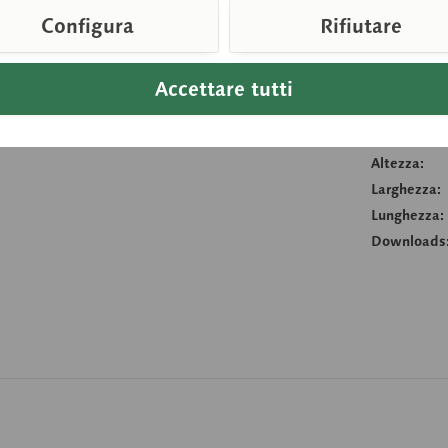
Configura
Rifiutare
Confront
Accettare tutti
Numero arti
Peso (Kg):
Altezza:
Larghezza:
Lunghezza:
Downloads