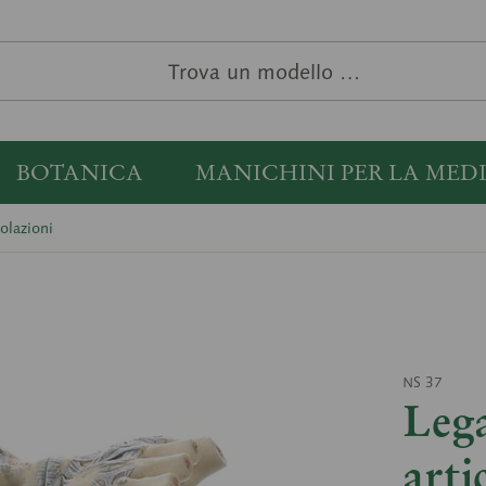
BOTANICA
MANICHINI PER LA MED
olazioni
NS 37
Lega
arti