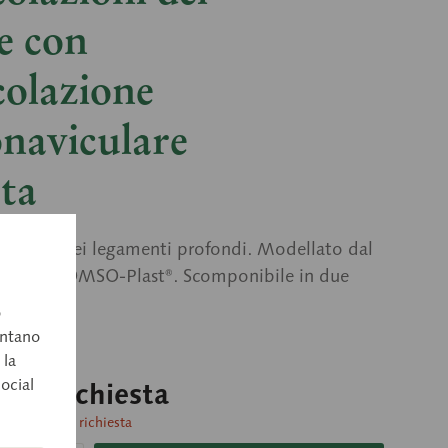
e con
colazione
onaviculare
ta
osizione dei legamenti profondi. Modellato dal
plastica SOMSO-Plast®. Scomponibile in due
o
entano
 la
social
o su richiesta
consegna su richiesta