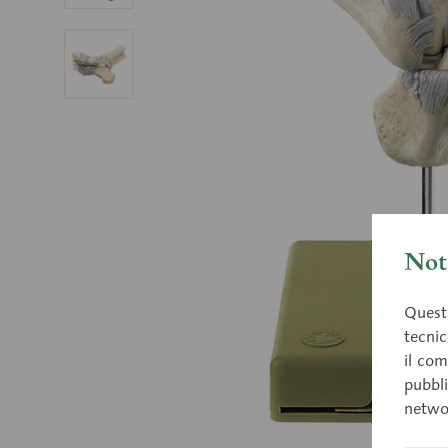
Nota
Questo
tecnic
il com
pubbli
netwo