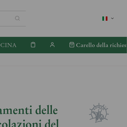
italienisc
ICINA
Carello della richies
menti delle
colazioni del