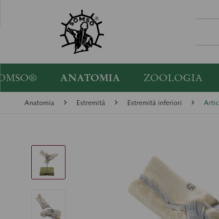
OMSO®
ANATOMIA
ZOOLOGIA
Anatomia
Estremità
Estremità inferiori
Artic