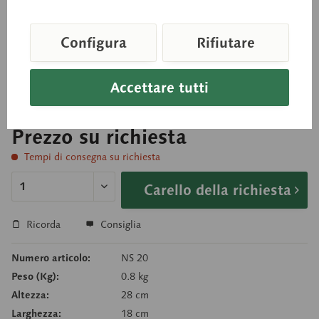
in grandezza naturale e realizzata in SOMSO-
Configura
Rifiutare
PLAST®. II modello è completo dei legamenti;
viene fornito su base verde. di appoggio.
Accettare tutti
Prezzo su richiesta
Tempi di consegna su richiesta
Carello della richiesta
Ricorda
Consiglia
Numero articolo:
NS 20
Peso (Kg):
0.8 kg
Altezza:
28 cm
Larghezza:
18 cm