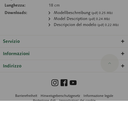
Lunghezza:
18 cm
Downloads:
Modellbeschreibung
(pdf, 0.25 Mb)
Model Description
(pdf, 0.24 Mb)
Descripcion del modelo
(pdf, 0.22 Mb)
Servizio
Informazioni
Indirizzo
Barrierefreiheit
Hinweisgeberschutzgesetz
Informazione legale
Protezione dati
Impostazioni dei cookie
© 2026 SOMSO® ·
amadeus Agentur