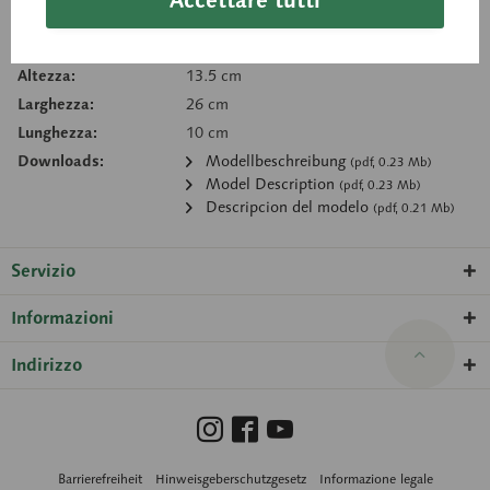
Accettare tutti
Numero articolo:
NS 1
Peso (Kg):
0.45 kg
Altezza:
13.5 cm
Larghezza:
26 cm
Lunghezza:
10 cm
Downloads:
Modellbeschreibung
(pdf, 0.23 Mb)
Model Description
(pdf, 0.23 Mb)
Descripcion del modelo
(pdf, 0.21 Mb)
Servizio
Informazioni
Indirizzo
Barrierefreiheit
Hinweisgeberschutzgesetz
Informazione legale