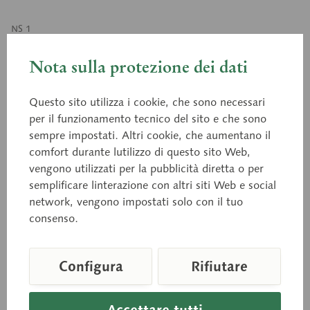
NS 1
Piede normale
Nota sulla protezione dei dati
Questo sito utilizza i cookie, che sono necessari
Il modello, realizzato in SOMSO-PLAST®, riproduce
per il funzionamento tecnico del sito e che sono
in grandezza naturale l'anatomia del piede con un
sempre impostati. Altri cookie, che aumentano il
segmento de terzo inferiore.
comfort durante lutilizzo di questo sito Web,
vengono utilizzati per la pubblicità diretta o per
semplificare linterazione con altri siti Web e social
Prezzo su richiesta
network, vengono impostati solo con il tuo
consenso.
Tempi di consegna su richiesta
Carello della richiesta
Configura
Rifiutare
Ricorda
Consiglia