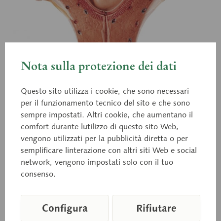
Nota sulla protezione dei dati
Questo sito utilizza i cookie, che sono necessari
per il funzionamento tecnico del sito e che sono
sempre impostati. Altri cookie, che aumentano il
MS 12/3
comfort durante lutilizzo di questo sito Web,
Utero con embrione
vengono utilizzati per la pubblicità diretta o per
semplificare linterazione con altri siti Web e social
network, vengono impostati solo con il tuo
Non scomponibile. Su base verde.
consenso.
Configura
Rifiutare
Prezzo su richiesta