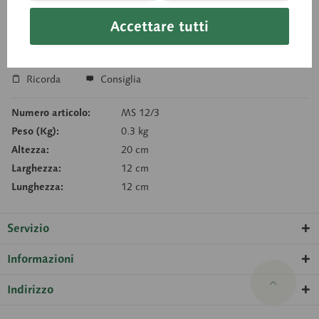
Tempi di consegna su richiesta
Accettare tutti
Carello della richiesta
Ricorda
Consiglia
Numero articolo:
MS 12/3
Peso (Kg):
0.3 kg
Altezza:
20 cm
Larghezza:
12 cm
Lunghezza:
12 cm
Servizio
Informazioni
Indirizzo