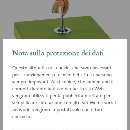
Nota sulla protezione dei dati
Questo sito utilizza i cookie, che sono necessari
per il funzionamento tecnico del sito e che sono
sempre impostati. Altri cookie, che aumentano il
MS 48/3-1
comfort durante lutilizzo di questo sito Web,
Embrione umano
vengono utilizzati per la pubblicità diretta o per
semplificare linterazione con altri siti Web e social
network, vengono impostati solo con il tuo
consenso.
Ingrandimento x 53, in plastica SOMSO-Plast®.