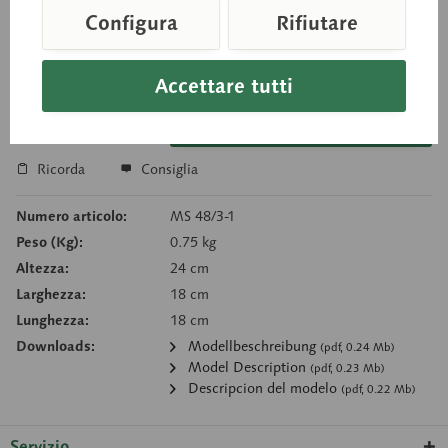
Configura
Rifiutare
Prezzo su richiesta
Tempi di consegna su richiesta
Accettare tutti
Carello della richiesta
Ricorda
Consiglia
Numero articolo:
MS 48/3-1
Peso (Kg):
0.75 kg
Altezza:
24 cm
Larghezza:
18 cm
Lunghezza:
18 cm
Downloads:
Modellbeschreibung
(pdf, 0.24 Mb)
Model Description
(pdf, 0.23 Mb)
Descripcion del modelo
(pdf, 0.22 Mb)
Servizio