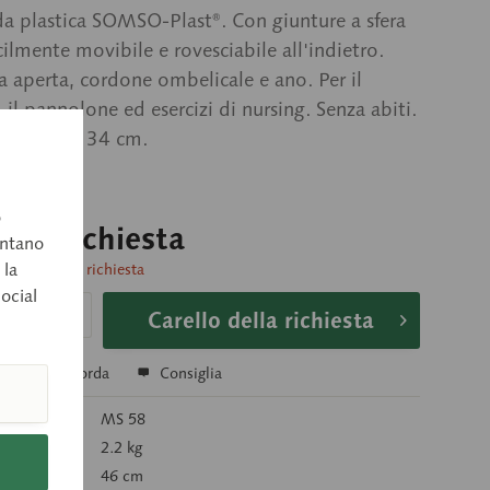
a plastica SOMSO-Plast®. Con giunture a sfera
cilmente movibile e rovesciabile all'indietro.
 aperta, cordone ombelicale e ano. Per il
 il pannolone ed esercizi di nursing. Senza abiti.
enza testa 34 cm.
o
o su richiesta
entano
 la
consegna su richiesta
social
Carello della richiesta
a
Ricorda
Consiglia
colo:
MS 58
2.2 kg
46 cm