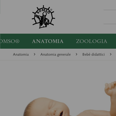
OMSO®
ANATOMIA
ZOOLOGIA
Anatomia
Anatomia generale
Bebè didattici