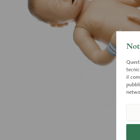
Nota
Questo
tecnic
il com
pubbli
netwo