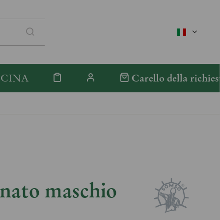
italienisc
ICINA
Carello della richies
nato maschio