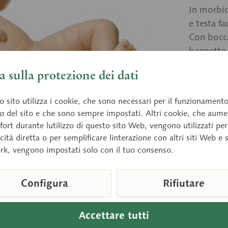
In morbid
e testa fa
Con bocca
bagnetto,
Circonfer
 sulla protezione dei dati
 sito utilizza i cookie, che sono necessari per il funzionament
Prezz
o del sito e che sono sempre impostati. Altri cookie, che aum
fort durante lutilizzo di questo sito Web, vengono utilizzati per
Tempi di 
cità diretta o per semplificare linterazione con altri siti Web e 
rk, vengono impostati solo con il tuo consenso.
Confront
Configura
Rifiutare
Numero arti
Peso (Kg):
Accettare tutti
Altezza: