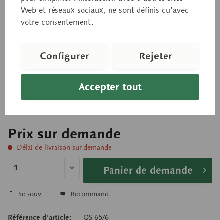
Modelage d’après nature, en SOMSO PLAST®. Ce
Web et réseaux sociaux, ne sont définis qu’avec
modèle se compose du plancher crânien (base du
votre consentement.
crâne), de la mandibule et de la colonne cervicale
avec nerfs. Illustration des artères du cou avec leur
Configurer
Rejeter
passage dans la base du crâne et notamment de
l’artère basilaire et du polygone de Willis (cercle
Accepter tout
artériel du cerveau). Non démontable.
Prix sur demande
Délai de livraison sur demande
Panier de demande
Se souv.
Recommand.
Référence d’article:
QS 65/6