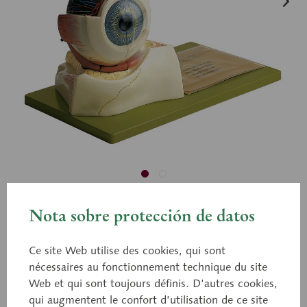
Nota sobre protección de datos
CS 10
Œil
Ce site Web utilise des cookies, qui sont
nécessaires au fonctionnement technique du site
Web et qui sont toujours définis. D’autres cookies,
Agrandissement x 5 env., en SOMSO-Plast®. Coupe
qui augmentent le confort d’utilisation de ce site
médiane reposant sur les os du fond de l’orbite. Le