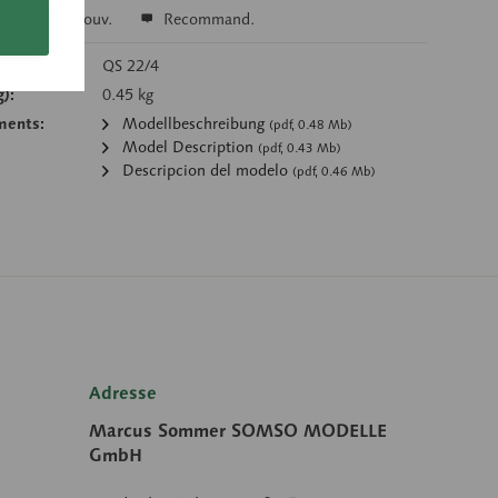
r
Se souv.
Recommand.
’article:
QS 22/4
g):
0.45 kg
ments:
Modellbeschreibung
(pdf, 0.48 Mb)
Model Description
(pdf, 0.43 Mb)
Descripcion del modelo
(pdf, 0.46 Mb)
Adresse
Marcus Sommer SOMSO MODELLE
GmbH