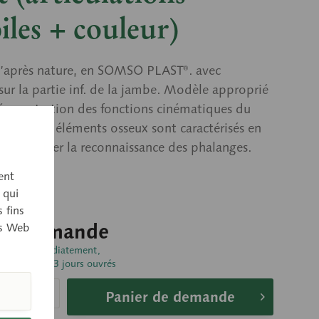
les + couleur)
’après nature, en SOMSO PLAST®. avec
 sur la partie inf. de la jambe. Modèle approprié
émonstration des fonctions cinématiques du
 différents éléments osseux sont caractérisés en
our faciliter la reconnaissance des phalanges.
ntable.
ent
 qui
 fins
sur demande
es Web
pédier immédiatement,
raison env. 1-3 jours ouvrés
Panier de demande