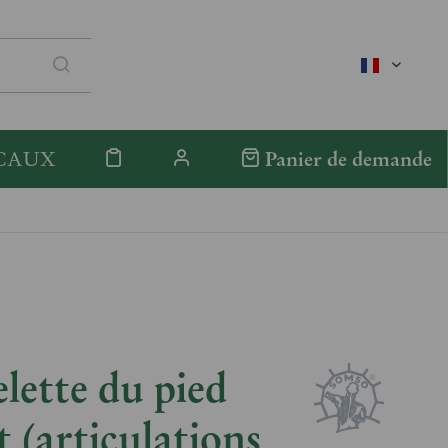
französis
CAUX
Panier de demande
lette du pied
t (articulations