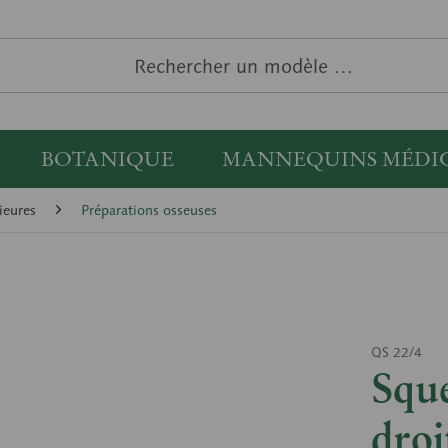
BOTANIQUE
MANNEQUINS MÉDI
ieures
Préparations osseuses
QS 22/4
Sque
droi