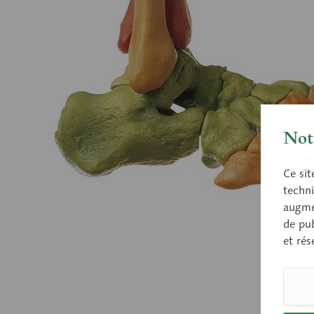
Nota
Ce sit
techni
augmen
de pub
et rés