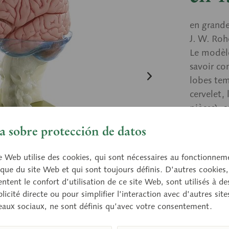
en grande
J. W. Roh
Le modèle
savoir co
lobes tem
cervelet, 
pièces), c
lenticula
 sobre protección de datos
ventricul
cervicale.
e Web utilise des cookies, qui sont nécessaires au fonctionnem
que du site Web et qui sont toujours définis. D’autres cookies,
tent le confort d’utilisation de ce site Web, sont utilisés à des
Prix 
licité directe ou pour simplifier l’interaction avec d’autres sit
eaux sociaux, ne sont définis qu’avec votre consentement.
Délai de 