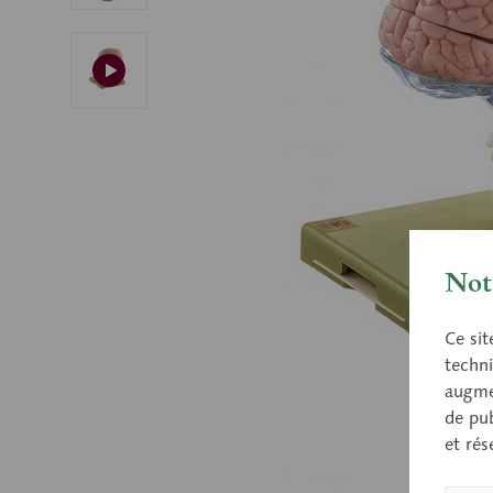
Nota
Ce sit
techni
augmen
de pub
et rés