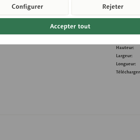
Configurer
Rejeter
Compare
Accepter tout
Référence d
Poids (en k
Hauteur:
Largeur:
Longueur:
Télécharge