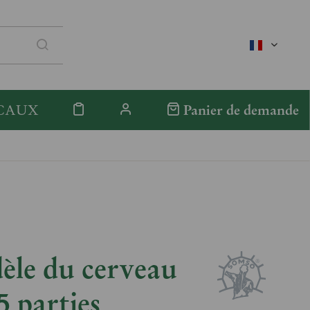
französis
CAUX
Panier de demande
èle du cerveau
5 parties