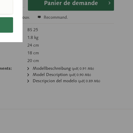
Panier de demande
r
Se souv.
Recommand.
’article:
BS 25
g):
1.8 kg
24 cm
18 cm
20 cm
ments:
Modellbeschreibung
(pdf, 0.91 Mb)
Model Description
(pdf, 0.90 Mb)
Descripcion del modelo
(pdf, 0.89 Mb)