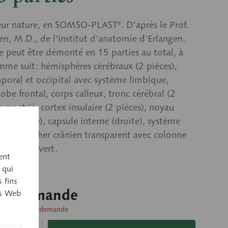
ur nature, en SOMSO-PLAST®. D’après le Prof.
en, M.D., de l'institut d'anatomie d'Erlangen.
 peut être démonté en 15 parties au total, à
mme suit: hémisphères cérébraux (2 pièces),
poral et occipital avec système limbique,
lobe frontal, corps calleux, tronc cérébral (2
orps strié, cortex insulaire (2 pièces), noyau
ire (gauche), capsule interne (droite), système
aire, plancher crânien transparent avec colonne
 Sur socle vert.
ent
 qui
 fins
sur demande
es Web
livraison sur demande