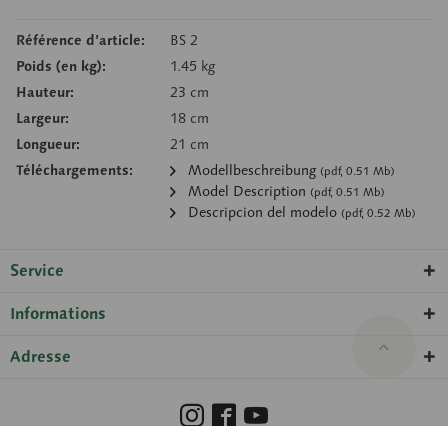
Référence d’article:
BS 2
Poids (en kg):
1.45 kg
Hauteur:
23 cm
Largeur:
18 cm
Longueur:
21 cm
Téléchargements:
Modellbeschreibung
(pdf, 0.51 Mb)
Model Description
(pdf, 0.51 Mb)
Descripcion del modelo
(pdf, 0.52 Mb)
Service
Informations
Adresse