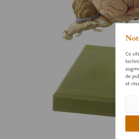
Nota
Ce sit
techni
augmen
de pub
et rés