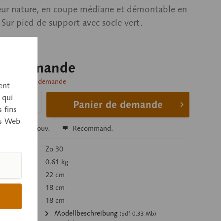
eur nature, en coupe médiane et démontable en
. Sur pied de support avec socle vert.
sur demande
livraison sur demande
ent
 qui
Panier de demande
 fins
es Web
r
Se souv.
Recommand.
’article:
Zo 30
g):
0.61 kg
22 cm
18 cm
18 cm
ments:
Modellbeschreibung
(pdf, 0.33 Mb)