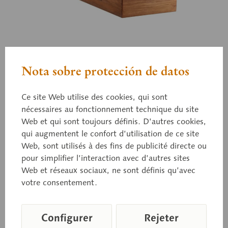
Zo 66/III-8
Hannoversches veredeltes
Nota sobre protección de datos
Landschwein "Major"
Ce site Web utilise des cookies, qui sont
nécessaires au fonctionnement technique du site
Web et qui sont toujours définis. D’autres cookies,
1/4 der natürlichen Größe, Eber, (Deutsches veredeltes
qui augmentent le confort d’utilisation de ce site
Landschwein). Prämiert: Straßburg, Sieger-Ehrenpreis.
Web, sont utilisés à des fins de publicité directe ou
Züchter: Heinrich Gebers, Hofbesitzer, Hiddingen.
pour simplifier l’interaction avec d’autres sites
Eigentümer: Ditrich Spörinh, Lehrden bei Stellichte.
Web et réseaux sociaux, ne sont définis qu’avec
Eingetragen in das Zuchtbuch der
votre consentement.
Schweinezuchtgenossenschaft Visselhövede in Hann unter
der Nummer 56.
Configurer
Rejeter