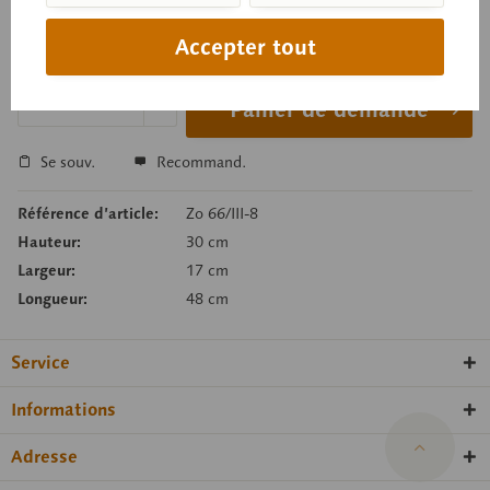
Prix sur demande
Accepter tout
Délai de livraison sur demande
Panier de demande
Se souv.
Recommand.
Référence d’article:
Zo 66/III-8
Hauteur:
30 cm
Largeur:
17 cm
Longueur:
48 cm
Service
Informations
Adresse