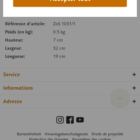
Se souv.
Recommand.
Référence d’article:
ZoS 1031/1
Poids (en kg):
0.5 kg
Hauteur:
7 cm
Largeur:
32 cm
Longueur:
19 cm
Service
Informations
Adresse
Barrierefreiheit
Hinweisgeberschutzgesetz
Droits de propriété
Protection des données
Paramètres des cookies