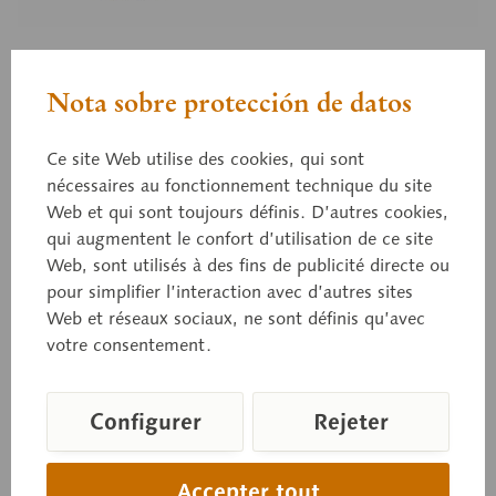
ZoS 1031/1
Nota sobre protección de datos
Couleuvre d'Esculape, mâle,
avec avec partie antérieure du
Ce site Web utilise des cookies, qui sont
nécessaires au fonctionnement technique du site
corps brun-clair brillant
Web et qui sont toujours définis. D’autres cookies,
qui augmentent le confort d’utilisation de ce site
Web, sont utilisés à des fins de publicité directe ou
Zamenis longissimus, en SOMSO PLAST®.
pour simplifier l’interaction avec d’autres sites
Web et réseaux sociaux, ne sont définis qu’avec
votre consentement.
Prix sur demande
Configurer
Rejeter
Délai de livraison sur demande
Panier de demande
Accepter tout