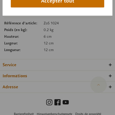
Accepter tout
Se souv.
Recommand.
Référence d’article:
ZoS 1024
Poids (en kg):
0.2 kg
Hauteur:
6 cm
Largeur:
12 cm
Longueur:
12 cm
Service
Informations
Adresse
Barrierefreiheit
Hinweisgeberschutzgesetz
Droits de propriété