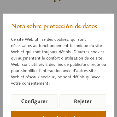
Nota sobre protección de datos
ZoS 1024
Ce site Web utilise des cookies, qui sont
Grenouille commune*,
nécessaires au fonctionnement technique du site
femelle
Web et qui sont toujours définis. D’autres cookies,
qui augmentent le confort d’utilisation de ce site
Web, sont utilisés à des fins de publicité directe ou
pour simplifier l’interaction avec d’autres sites
Pelophylax kl. Esculentus, en SOMSO PLAST®.
Web et réseaux sociaux, ne sont définis qu’avec
votre consentement.
Prix sur demande
Configurer
Rejeter
Délai de livraison sur demande
Panier de demande