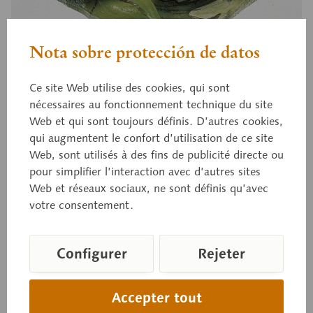
Nota sobre protección de datos
ZoS 1016/3
Ce site Web utilise des cookies, qui sont
Rainette verte, au repos
nécessaires au fonctionnement technique du site
Web et qui sont toujours définis. D’autres cookies,
qui augmentent le confort d’utilisation de ce site
Web, sont utilisés à des fins de publicité directe ou
Hyla arborea, en SOMSO PLAST®.
pour simplifier l’interaction avec d’autres sites
Web et réseaux sociaux, ne sont définis qu’avec
votre consentement.
Prix sur demande
Délai de livraison sur demande
Configurer
Rejeter
Panier de demande
Accepter tout
Se souv.
Recommand.