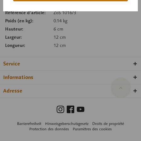
Référence d’article:
ZoS 1016/3
Poids (en kg):
0.14 kg
Hauteur:
6 cm
Largeur:
12 cm
Longueur:
12 cm
Service
Informations
Adresse
Barrierefreiheit
Hinweisgeberschutzgesetz
Droits de propriété
Protection des données
Paramètres des cookies