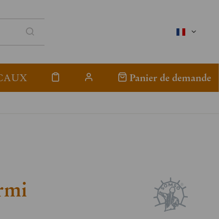
französis
CAUX
Panier de demande
rmi