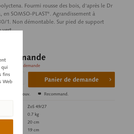
olyctena. Fourmi rousse des bois, d'après le Dr
ha, en SOMSO-PLAST®. Agrandissement à
 30/1. Non démontable. Sur pied de support
 vert.
sur demande
ent
livraison sur demande
 qui
 fins
Panier de demande
es Web
r
Se souv.
Recommand.
’article:
ZoS 49/27
g):
0.7 kg
20 cm
19 cm