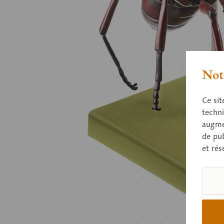
Nota
Ce sit
techni
augmen
de pub
et rés