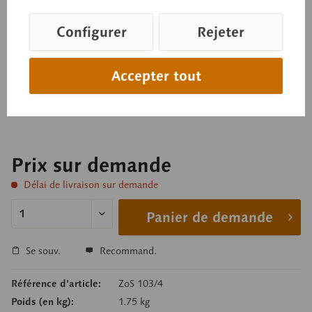
Embryon de poulet après
incubation de 50 heures env.
Configurer
Rejeter
Accepter tout
en SOMSO-PLAST®. Non démontable, sur pied de
support avec socle vert.
Prix sur demande
Délai de livraison sur demande
Panier de demande
Se souv.
Recommand.
Référence d’article:
ZoS 103/4
Poids (en kg):
1.75 kg