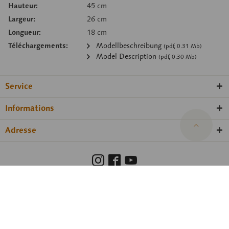
Hauteur:
45 cm
Largeur:
26 cm
Longueur:
18 cm
Téléchargements:
Modellbeschreibung
(pdf, 0.31 Mb)
Model Description
(pdf, 0.30 Mb)
Service
Informations
Adresse
Barrierefreiheit
Hinweisgeberschutzgesetz
Droits de propriété
Protection des données
Paramètres des cookies
© 2026 SOMSO® ·
amadeus Agentur