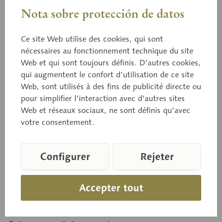
Nota sobre protección de datos
Ce site Web utilise des cookies, qui sont
nécessaires au fonctionnement technique du site
Web et qui sont toujours définis. D’autres cookies,
03/98
Weilburger (Reinette)
qui augmentent le confort d’utilisation de ce site
Web, sont utilisés à des fins de publicité directe ou
pour simplifier l’interaction avec d’autres sites
Web et réseaux sociaux, ne sont définis qu’avec
en papier maché, grandeur naturelle.
votre consentement.
Configurer
Rejeter
Prix sur demande
Délai de livraison sur demande
Accepter tout
Panier de demande