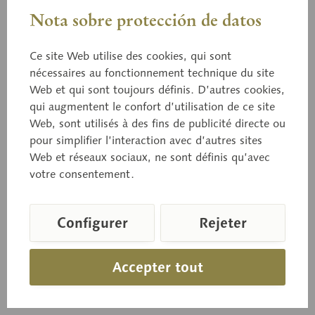
Nota sobre protección de datos
Ce site Web utilise des cookies, qui sont
nécessaires au fonctionnement technique du site
Web et qui sont toujours définis. D’autres cookies,
03/101
qui augmentent le confort d’utilisation de ce site
Reinette du Luxembourg
Web, sont utilisés à des fins de publicité directe ou
pour simplifier l’interaction avec d’autres sites
Web et réseaux sociaux, ne sont définis qu’avec
en papier maché, grandeur naturelle.
votre consentement.
Configurer
Rejeter
Prix sur demande
Délai de livraison sur demande
Accepter tout
Panier de demande