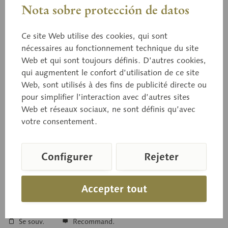
Nota sobre protección de datos
Ce site Web utilise des cookies, qui sont
nécessaires au fonctionnement technique du site
03/26
Web et qui sont toujours définis. D’autres cookies,
Claville d'hiver blanche
qui augmentent le confort d’utilisation de ce site
Web, sont utilisés à des fins de publicité directe ou
pour simplifier l’interaction avec d’autres sites
Web et réseaux sociaux, ne sont définis qu’avec
en papier maché, grandeur naturelle.
votre consentement.
Prix sur demande
Configurer
Rejeter
Délai de livraison sur demande
Accepter tout
Panier de demande
Se souv.
Recommand.