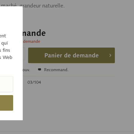
 maché, grandeur naturelle.
sur demande
ent
livraison sur demande
 qui
 fins
Panier de demande
es Web
r
Se souv.
Recommand.
’article:
03/104