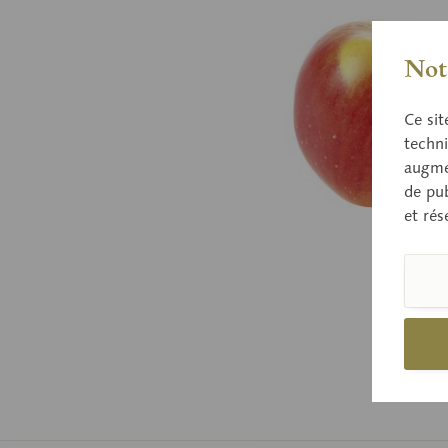
Nota
Ce sit
techni
augmen
de pub
et rés