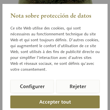
Nota sobre protección de datos
Ce site Web utilise des cookies, qui sont
nécessaires au fonctionnement technique du site
Web et qui sont toujours définis. D’autres cookies,
BoS 57
qui augmentent le confort d’utilisation de ce site
Vesse-de-loup perlée
Web, sont utilisés à des fins de publicité directe ou
pour simplifier l’interaction avec d’autres sites
Web et réseaux sociaux, ne sont définis qu’avec
Lycoperdon perlatum PERS. Comestible à l'état
votre consentement.
jeune
Configurer
Rejeter
Prix sur demande
Accepter tout
Délai de livraison sur demande