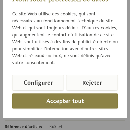
BoS 54
Ce site Web utilise des cookies, qui sont
Hydne imbriqué
nécessaires au fonctionnement technique du site
Web et qui sont toujours définis. D’autres cookies,
qui augmentent le confort d’utilisation de ce site
Web, sont utilisés à des fins de publicité directe ou
Sarcodon imbricatus (L. ex FR.)P. KARST.
pour simplifier l’interaction avec d’autres sites
Comestible à l'état jeune
Web et réseaux sociaux, ne sont définis qu’avec
votre consentement.
Prix sur demande
Configurer
Rejeter
Délai de livraison sur demande
Panier de demande
Accepter tout
Se souv.
Recommand.
Référence d’article:
BoS 54