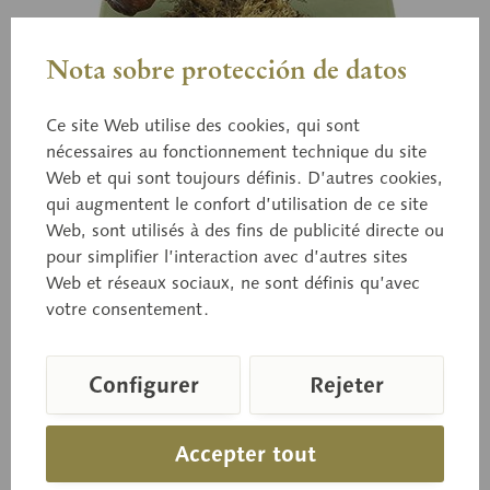
Nota sobre protección de datos
Ce site Web utilise des cookies, qui sont
nécessaires au fonctionnement technique du site
Web et qui sont toujours définis. D’autres cookies,
Bo 58
qui augmentent le confort d’utilisation de ce site
Chanterelle jaune/en tube
Web, sont utilisés à des fins de publicité directe ou
pour simplifier l’interaction avec d’autres sites
Web et réseaux sociaux, ne sont définis qu’avec
Cantharellus tubaeformis (BULL ex FR.) QUÉL.
votre consentement.
Comestible.
Configurer
Rejeter
Prix sur demande
Accepter tout
Délai de livraison sur demande