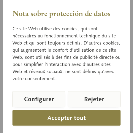
Nota sobre protección de datos
Ce site Web utilise des cookies, qui sont
nécessaires au fonctionnement technique du site
Bo 205
Web et qui sont toujours définis. D’autres cookies,
Tricholome imbriqué
qui augmentent le confort d’utilisation de ce site
Web, sont utilisés à des fins de publicité directe ou
pour simplifier l’interaction avec d’autres sites
Web et réseaux sociaux, ne sont définis qu’avec
Tricholoma imbricatum (FR. ex FR.) KUMM.
votre consentement.
Comestible sous réserves
Configurer
Rejeter
Prix sur demande
Délai de livraison sur demande
Accepter tout
Panier de demande