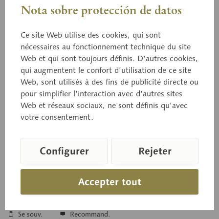
Nota sobre protección de datos
Ce site Web utilise des cookies, qui sont
Bo 122
nécessaires au fonctionnement technique du site
Variété citron du scléroderme
Web et qui sont toujours définis. D’autres cookies,
vulgaire
qui augmentent le confort d’utilisation de ce site
Web, sont utilisés à des fins de publicité directe ou
pour simplifier l’interaction avec d’autres sites
Web et réseaux sociaux, ne sont définis qu’avec
Scleroderma citrinum PERS. Toxique
votre consentement.
Configurer
Rejeter
Prix sur demande
Délai de livraison sur demande
Accepter tout
Panier de demande
Se souv.
Recommand.