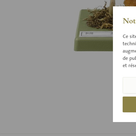
Nota
Ce sit
techni
augmen
de pub
et rés