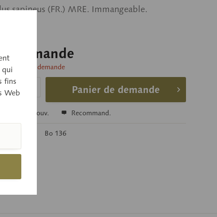
us sapineus (FR.) MRE. Immangeable.
sur demande
ent
livraison sur demande
 qui
 fins
Panier de demande
es Web
r
Se souv.
Recommand.
’article:
Bo 136