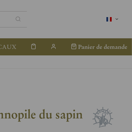
französis
CAUX
Panier de demande
nopile du sapin