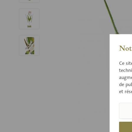
Nota
Ce sit
techni
augmen
de pub
et rés