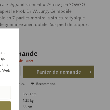
reale. Agrandissement x 25 env.; en SOMSO
'après le Prof. Dr W. Jung. Ce modèle
e en 7 parties montre la structure typique
de graminée anémophile. Sur pied de support
 vert.
sur demande
ent
 qui
livraison sur demande
 fins
es Web
Panier de demande
r
Se souv.
Recommand.
’article:
BoS 15/5
g):
1.25 kg
88 cm