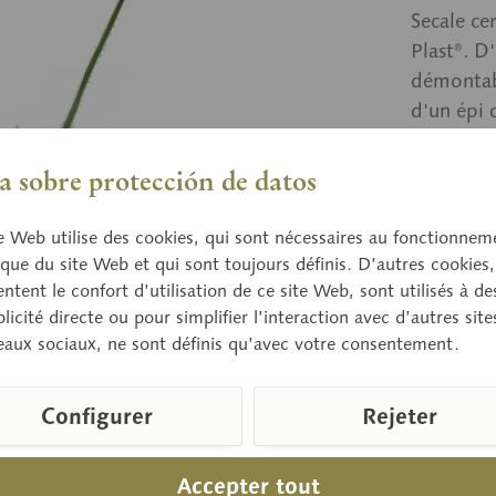
Secale ce
Plast®. D
démontabl
d'un épi 
avec socle
 sobre protección de datos
Prix 
e Web utilise des cookies, qui sont nécessaires au fonctionnem
que du site Web et qui sont toujours définis. D’autres cookies,
Délai de 
tent le confort d’utilisation de ce site Web, sont utilisés à des
licité directe ou pour simplifier l’interaction avec d’autres sit
eaux sociaux, ne sont définis qu’avec votre consentement.
Compare
Configurer
Rejeter
Référence d
Poids (en k
Accepter tout
Hauteur: