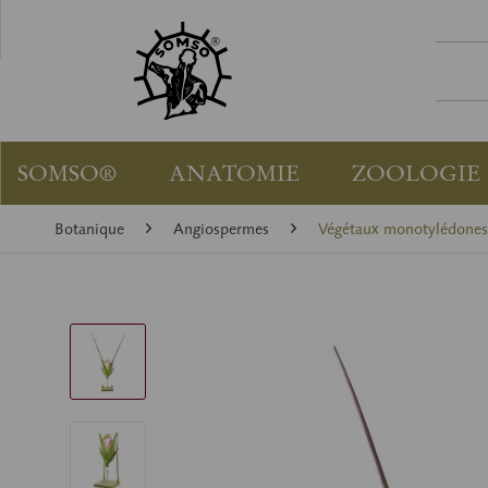
SOMSO®
ANATOMIE
ZOOLOGIE
Botanique
Angiospermes
Végétaux monotylédones