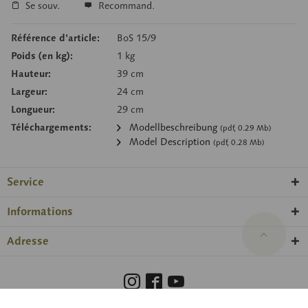
Se souv.
Recommand.
Référence d’article:
BoS 15/9
Poids (en kg):
1 kg
Hauteur:
39 cm
Largeur:
24 cm
Longueur:
29 cm
Téléchargements:
Modellbeschreibung
(pdf, 0.29 Mb)
Model Description
(pdf, 0.28 Mb)
Service
Informations
Adresse