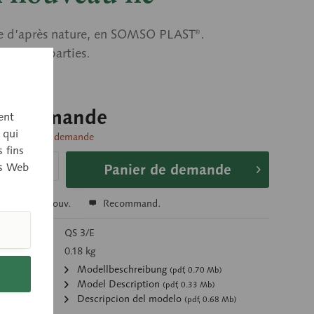
 d’après nature, en SOMSO PLAST®.
le en 2 parties.
sur demande
ent
 qui
livraison sur demande
 fins
es Web
Panier de demande
r
Se souv.
Recommand.
’article:
QS 3/E
g):
0.18 kg
ments:
Modellbeschreibung
(pdf, 0.70 Mb)
Model Description
(pdf, 0.33 Mb)
Descripcion del modelo
(pdf, 0.68 Mb)