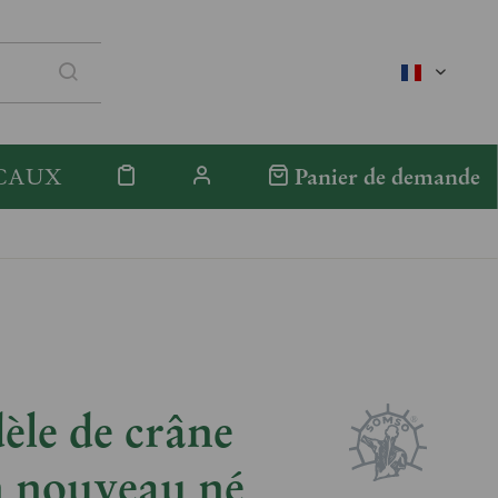
französis
CAUX
Panier de demande
le de crâne
n nouveau né