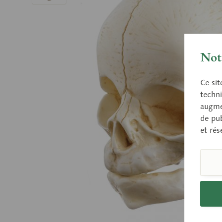
Nota
Ce sit
techni
augmen
de pub
et rés