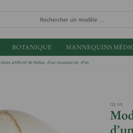
BOTANIQUE
MANNEQUINS MÉDI
rânes artificiel de foetus, d‘un nouveau-ne, d‘en
QS 3/E
Modè
d’u