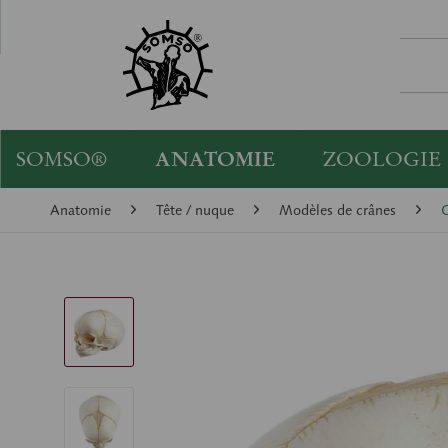
SOMSO®
ANATOMIE
ZOOLOGIE
Anatomie
Tête / nuque
Modèles de crânes
C