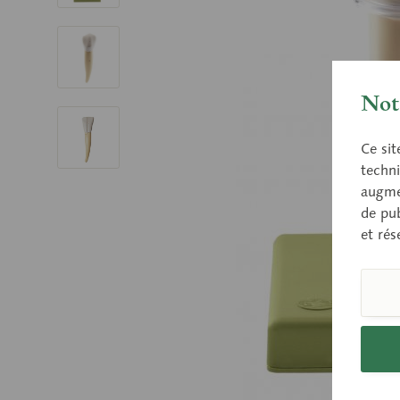
Nota
Ce sit
techni
augmen
de pub
et rés