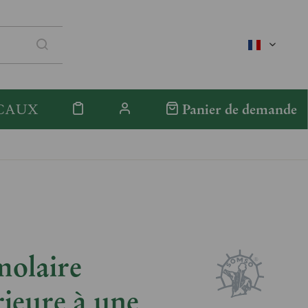
französis
CAUX
Panier de demande
molaire
rieure à une