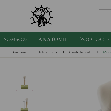
SOMSO®
ANATOMIE
ZOOLOGIE
Anatomie
Tête / nuque
Cavité buccale
Modè