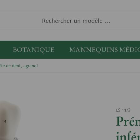
BOTANIQUE
MANNEQUINS MÉDI
le de dent, agrandi
ES 11/3
Pré
infé