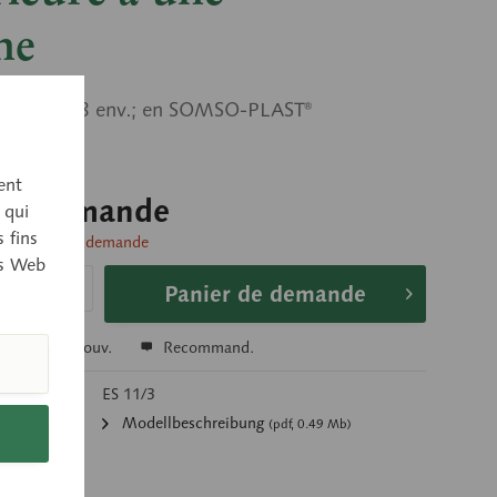
ne
sement x 8 env.; en SOMSO-PLAST®
ent
sur demande
 qui
 fins
livraison sur demande
es Web
Panier de demande
r
Se souv.
Recommand.
’article:
ES 11/3
ments:
Modellbeschreibung
(pdf, 0.49 Mb)