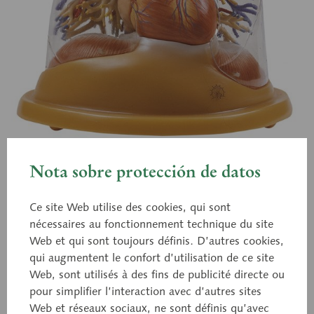
Nota sobre protección de datos
HS 8/2
Cœur-poumons – modèle de
Ce site Web utilise des cookies, qui sont
nécessaires au fonctionnement technique du site
table
Web et qui sont toujours définis. D’autres cookies,
qui augmentent le confort d’utilisation de ce site
Web, sont utilisés à des fins de publicité directe ou
d'après le Prof. J. A. Nakhosteen, M.D. Ce modèle
pour simplifier l’interaction avec d’autres sites
Web et réseaux sociaux, ne sont définis qu’avec
correspondant au 2/3 de la grandeur naturelle