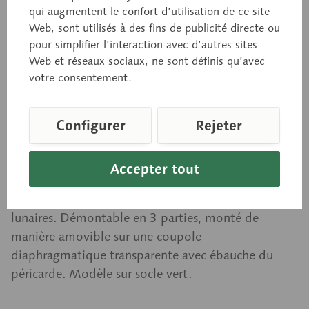
Cœur
qui augmentent le confort d’utilisation de ce site
Web, sont utilisés à des fins de publicité directe ou
pour simplifier l’interaction avec d’autres sites
Web et réseaux sociaux, ne sont définis qu’avec
Agrandissement x 2 env., en SOMSO-Plast®. Le
votre consentement.
modèle est ouvert suivant une coupe
perpendiculaire au plan ventricules-septum et est
Configurer
Rejeter
divisible en 2 moitiés après retrait de la crosse
aortique et de la veine cave supérieure.
Représentation des deux ventricules et des
Accepter tout
oreillettes avec les valves auriculo-ventriculaires
bicuspide (mitrale) et tricuspide et les valves semi
lunaires. Démontable en 3 parties, monté de
manière amovible sur une coupole
diaphragmatique transparente avec ébauche du
péricarde. Modèle sur socle vert.