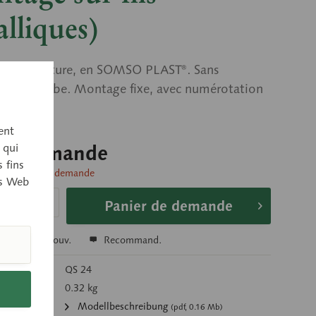
lliques)
’après nature, en SOMSO PLAST®. Sans
 sur la jambe. Montage fixe, avec numérotation
ent
 qui
sur demande
 fins
livraison sur demande
es Web
Panier de demande
r
Se souv.
Recommand.
’article:
QS 24
g):
0.32 kg
ments:
Modellbeschreibung
(pdf, 0.16 Mb)