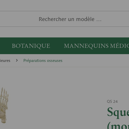
BOTANIQUE
MANNEQUINS MÉDI
ieures
Préparations osseuses
QS 24
Sque
(mon