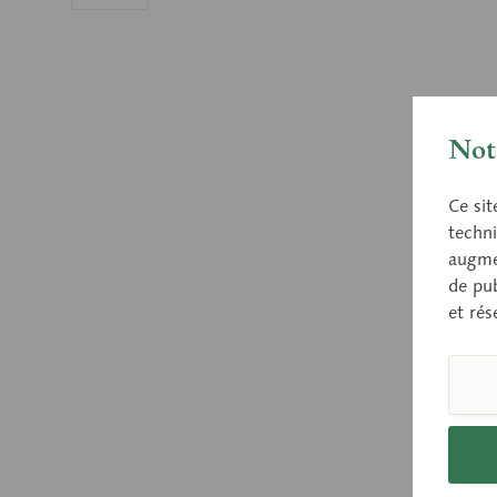
Nota
Ce sit
techni
augmen
de pub
et rés