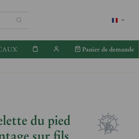
französis
CAUX
Panier de demande
lette du pied
tage sur fils