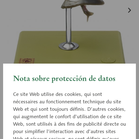
Nota sobre protección de datos
Ce site Web utilise des cookies, qui sont
nécessaires au fonctionnement technique du site
Web et qui sont toujours définis. D’autres cookies,
BS 24
qui augmentent le confort d’utilisation de ce site
Moule du système
Web, sont utilisés à des fins de publicité directe ou
pour simplifier l’interaction avec d’autres sites
ventriculaire du cerveau
Web et réseaux sociaux, ne sont définis qu’avec