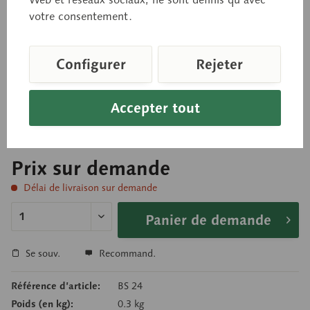
votre consentement.
en grandeur nature, en SOMSO-Plast®. D'après une
Configurer
Rejeter
préparation de l'institut d'anatomie de
Wurtzbourg. Non démontable. Sur pied de support
avec socle vert.
Accepter tout
Prix sur demande
Délai de livraison sur demande
Panier de demande
Se souv.
Recommand.
Référence d’article:
BS 24
Poids (en kg):
0.3 kg