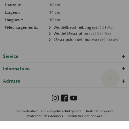
Hauteur:
16 cm
Largeur:
14 cm
Longueur:
16 cm
Téléchargements:
Modellbeschreibung
(pdf, 0.25 Mb)
Model Description
(pdf, 0.24 Mb)
Descripcion del modelo
(pdf, 0.18 Mb)
Service
Informations
Adresse
Barrierefreiheit
Hinweisgeberschutzgesetz
Droits de propriété
Protection des données
Paramètres des cookies